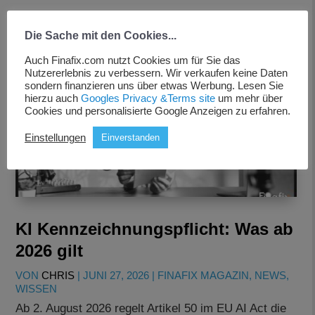
Die Sache mit den Cookies...
Auch Finafix.com nutzt Cookies um für Sie das
Nutzererlebnis zu verbessern. Wir verkaufen keine Daten
sondern finanzieren uns über etwas Werbung. Lesen Sie
hierzu auch
Googles Privacy &Terms site
um mehr über
Cookies und personalisierte Google Anzeigen zu erfahren.
Einstellungen
Einverstanden
KI Kennzeichnungspflicht: Was ab
2026 gilt
VON
CHRIS
|
JUNI 27, 2026
|
FINAFIX MAGAZIN
,
NEWS
,
WISSEN
Ab 2. August 2026 regelt Artikel 50 im EU AI Act die