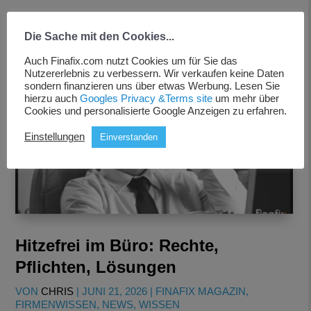
Die Sache mit den Cookies...
Auch Finafix.com nutzt Cookies um für Sie das
Nutzererlebnis zu verbessern. Wir verkaufen keine Daten
sondern finanzieren uns über etwas Werbung. Lesen Sie
hierzu auch
Googles Privacy &Terms site
um mehr über
Cookies und personalisierte Google Anzeigen zu erfahren.
Einstellungen
Einverstanden
Hitzefrei im Büro: Rechte,
Pflichten, Lösungen
VON
CHRIS
|
JUNI 21, 2026
|
FINAFIX MAGAZIN
,
FIRMENWISSEN
,
NEWS
,
WISSEN