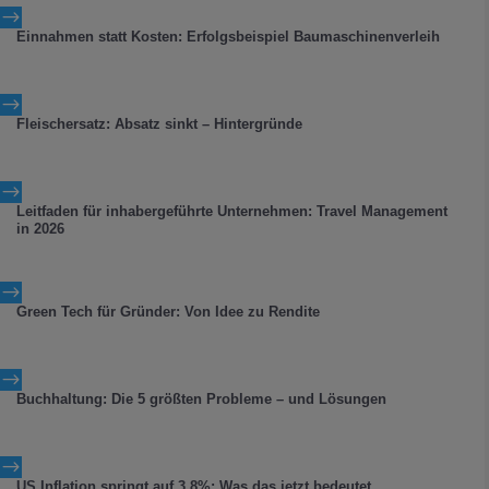
$
Einnahmen statt Kosten: Erfolgsbeispiel Baumaschinenverleih
$
Fleischersatz: Absatz sinkt – Hintergründe
$
Leitfaden für inhabergeführte Unternehmen: Travel Management
in 2026
$
Green Tech für Gründer: Von Idee zu Rendite
$
Buchhaltung: Die 5 größten Probleme – und Lösungen
$
US Inflation springt auf 3,8%: Was das jetzt bedeutet