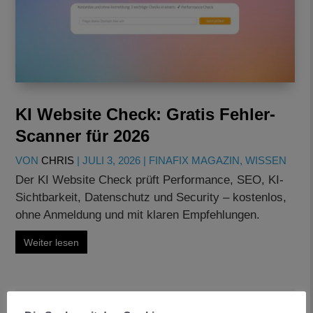
KI Website Check: Gratis Fehler-
Scanner für 2026
VON
CHRIS
|
JULI 3, 2026
|
FINAFIX MAGAZIN
,
WISSEN
Der KI Website Check prüft Performance, SEO, KI-
Sichtbarkeit, Datenschutz und Security – kostenlos,
ohne Anmeldung und mit klaren Empfehlungen.
Weiter lesen