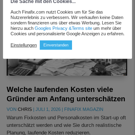
Die Sache mit den Cookies...
Auch Finafix.com nutzt Cookies um für Sie das
Nutzererlebnis zu verbessern. Wir verkaufen keine Daten
sondern finanzieren uns über etwas Werbung. Lesen Sie
hierzu auch
Googles Privacy &Terms site
um mehr über
Cookies und personalisierte Google Anzeigen zu erfahren.
Einstellungen
Einverstanden
Welche laufenden Kosten viele
Gründer am Anfang unterschätzen
VON
CHRIS
|
JULI 1, 2026
|
FINAFIX MAGAZIN
Warum Fixkosten und Personalkosten im Start-up oft
unterschätzt werden und wie Sie durch realistische
Planung, laufende Kosten reduzieren.