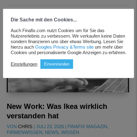
Die Sache mit den Cookies...
Auch Finafix.com nutzt Cookies um für Sie das
Nutzererlebnis zu verbessern. Wir verkaufen keine Daten
sondern finanzieren uns über etwas Werbung. Lesen Sie
hierzu auch
Googles Privacy &Terms site
um mehr über
Cookies und personalisierte Google Anzeigen zu erfahren.
Einstellungen
Einverstanden
New Work: Was Ikea wirklich
verstanden hat
VON
CHRIS
|
JULI 23, 2026
|
FINAFIX MAGAZIN
,
FIRMENWISSEN
,
NEWS
,
WISSEN