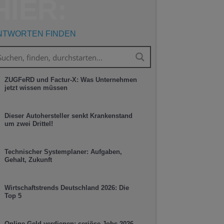
HIER:
NTWORTEN FINDEN
ZUGFeRD und Factur-X: Was Unternehmen
jetzt wissen müssen
Dieser Autohersteller senkt Krankenstand
um zwei Drittel!
Technischer Systemplaner: Aufgaben,
Gehalt, Zukunft
Wirtschaftstrends Deutschland 2026: Die
Top 5
Online Geld verdienen: seriöse Jobs 2026