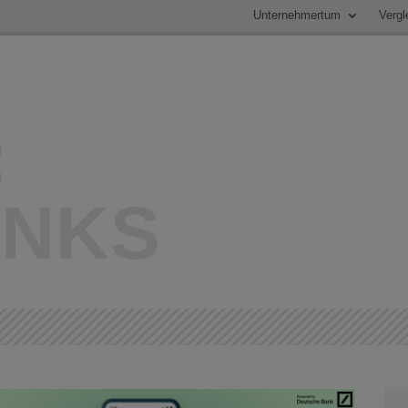
Unternehmertum
Vergl
:
INKS