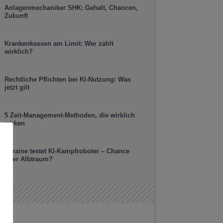
Anlagenmechaniker SHK: Gehalt, Chancen,
Zukunft
Krankenkassen am Limit: Wer zahlt
wirklich?
Rechtliche Pflichten bei KI-Nutzung: Was
jetzt gilt
5 Zeit-Management-Methoden, die wirklich
wirken
Ukraine testet KI-Kampfroboter – Chance
oder Albtraum?