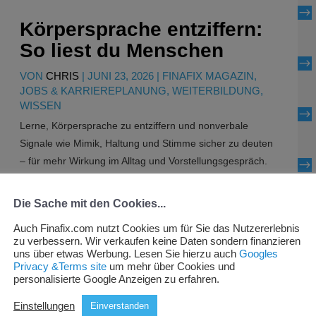
$
Körpersprache entziffern:
So liest du Menschen
$
VON
CHRIS
|
JUNI 23, 2026
|
FINAFIX MAGAZIN
,
JOBS & KARRIEREPLANUNG
,
WEITERBILDUNG
,
WISSEN
$
Lerne, Körpersprache zu entziffern und nonverbale
Signale wie Mimik, Haltung und Stimme sicher zu deuten
– für mehr Wirkung im Alltag und Vorstellungsgespräch.
$
Weiter lesen
Die Sache mit den Cookies...
$
Auch Finafix.com nutzt Cookies um für Sie das Nutzererlebnis
zu verbessern. Wir verkaufen keine Daten sondern finanzieren
uns über etwas Werbung. Lesen Sie hierzu auch
Googles
Privacy &Terms site
um mehr über Cookies und
personalisierte Google Anzeigen zu erfahren.
Einstellungen
Einverstanden