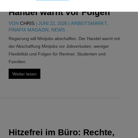
Abschaffung Minijobs ?
Handel warnt vor Folgen
VON
CHRIS
|
JUNI 22, 2026
|
ARBEITSMARKT
,
FINAFIX MAGAZIN
,
NEWS
Regierung will Minijobs abschaffen. Der Handel warnt mit
der Abschaffung Minijobs vor Jobverlusten, weniger
Flexibilität und Folgen für Rentner, Studenten und
Familien.
Weiter lesen
Hitzefrei im Büro: Rechte,