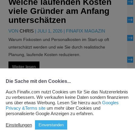
Welche laufenden Kosten
$
viele Gründer am Anfang
unterschätzen
$
VON
CHRIS
|
JULI 1, 2026
|
FINAFIX MAGAZIN
$
Warum Fixkosten und Personalkosten im Start-up oft
unterschätzt werden und wie Sie durch realistische
Planung, laufende Kosten reduzieren.
$
Weiter lesen
$
Die Sache mit den Cookies...
Auch Finafix.com nutzt Cookies um für Sie das Nutzererlebnis
zu verbessern. Wir verkaufen keine Daten sondern finanzieren
uns über etwas Werbung. Lesen Sie hierzu auch
Googles
Privacy &Terms site
um mehr über Cookies und
personalisierte Google Anzeigen zu erfahren.
Sonnenbrillen mit Logo:
Einstellungen
Einverstanden
das attraktive Sommer-