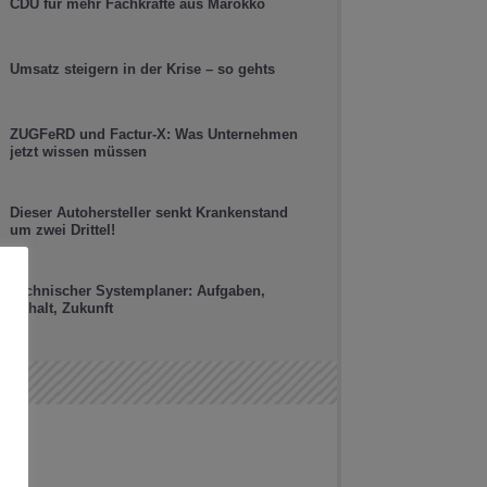
CDU für mehr Fachkräfte aus Marokko
Umsatz steigern in der Krise – so gehts
ZUGFeRD und Factur-X: Was Unternehmen
jetzt wissen müssen
Dieser Autohersteller senkt Krankenstand
um zwei Drittel!
Technischer Systemplaner: Aufgaben,
Gehalt, Zukunft