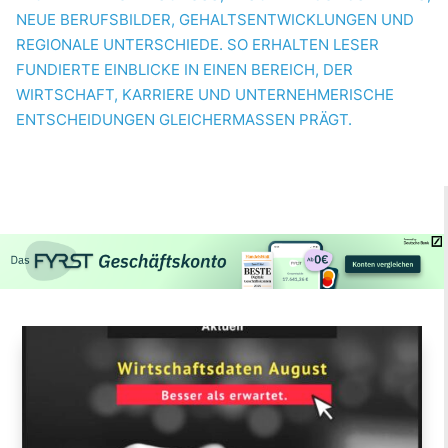
NEUE BERUFSBILDER, GEHALTSENTWICKLUNGEN UND
REGIONALE UNTERSCHIEDE. SO ERHALTEN LESER
FUNDIERTE EINBLICKE IN EINEN BEREICH, DER
WIRTSCHAFT, KARRIERE UND UNTERNEHMERISCHE
ENTSCHEIDUNGEN GLEICHERMASSEN PRÄGT.