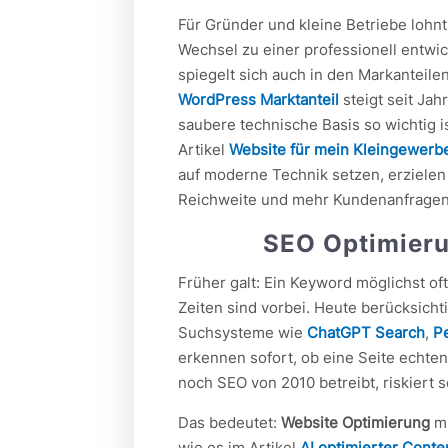
Für Gründer und kleine Betriebe lohnt 
Wechsel zu einer professionell entwi
spiegelt sich auch in den Markanteile
WordPress Marktanteil
steigt seit Ja
saubere technische Basis so wichtig i
Artikel
Website für mein Kleingewerb
auf moderne Technik setzen, erziele
Reichweite und mehr Kundenanfragen
SEO Optimieru
Früher galt: Ein Keyword möglichst o
Zeiten sind vorbei. Heute berücksic
Suchsysteme wie
ChatGPT Search
,
Pe
erkennen sofort, ob eine Seite echte
noch SEO von 2010 betreibt, riskiert 
Das bedeutet:
Website Optimierung
mu
wie es im Artikel
AI optimierter Conte