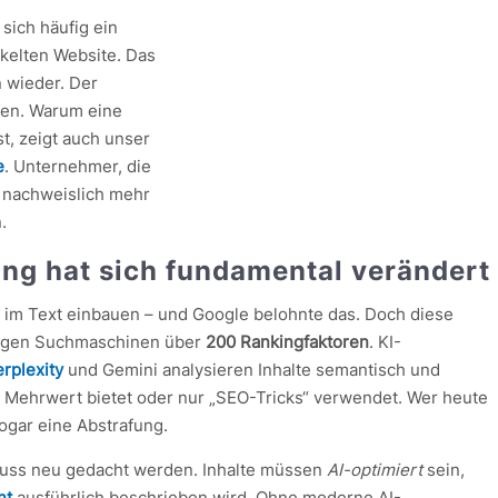
sich häufig ein
ckelten Website. Das
n wieder. Der
hren. Warum eine
st, zeigt auch unser
e
. Unternehmer, die
n nachweislich mehr
.
ng hat sich fundamental verändert
ft im Text einbauen – und Google belohnte das. Doch diese
htigen Suchmaschinen über
200 Rankingfaktoren
. KI-
rplexity
und Gemini analysieren Inhalte semantisch und
n Mehrwert bietet oder nur „SEO-Tricks“ verwendet. Wer heute
sogar eine Abstrafung.
ss neu gedacht werden. Inhalte müssen
AI-optimiert
sein,
nt
ausführlich beschrieben wird. Ohne moderne AI-