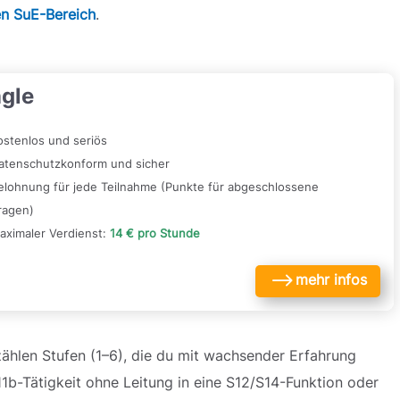
en SuE-Bereich
.
gle
ostenlos und seriös
atenschutzkonform und sicher
elohnung für jede Teilnahme (Punkte für abgeschlossene
ragen)
aximaler Verdienst:
14 € pro Stunde
$
mehr infos
ählen Stufen (1–6), die du mit wachsender Erfahrung
11b-Tätigkeit ohne Leitung in eine S12/S14-Funktion oder