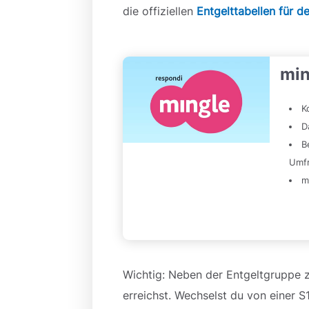
die offiziellen
Entgelttabellen für d
min
K
D
B
Umf
m
Wichtig: Neben der Entgeltgruppe z
erreichst. Wechselst du von einer S