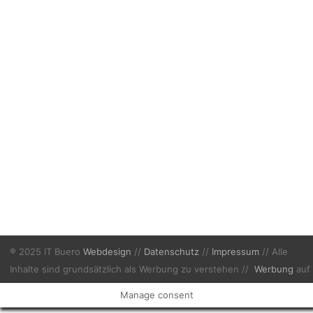
® 2025 IT Buero
Webdesign
//
Datenschutz
//
Impressum
// Alle
Inhalte sind grundsätzlich als Werbung zu verstehen //
Werbung
auf
Finafix.com
Manage consent